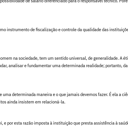
possibilidade de salário diferenciado para o responsável técnico. Po
o instrumento de fiscalização e controle da qualidade das instituições
o homem na sociedade, tem um sentido universal, de generalidade. A é
udar, analisar e fundamentar uma determinada realidade; portanto, da é
e uma determinada maneira e o que jamais devemos fazer. É ela a ciê
itos ainda insistem em relacioná-la.
 e por esta razão imposta à instituição que presta assistência à saúd