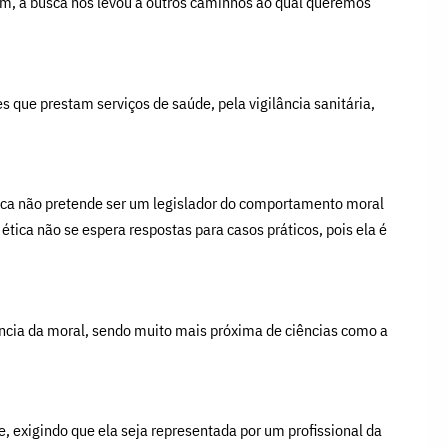
rém, a busca nos levou a outros caminhos ao qual queremos
 que prestam serviços de saúde, pela vigilância sanitária,
tica não pretende ser um legislador do comportamento moral
tica não se espera respostas para casos práticos, pois ela é
ncia da moral, sendo muito mais próxima de ciências como a
e, exigindo que ela seja representada por um profissional da