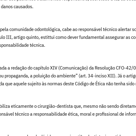
s danos causados.
la comunidade odontológica, cabe ao responsável técnico alertar sobr
lo III, artigo quinto, estittui como dever fundamental assegurar as 
sponsabilidade técnica.
rada a redação do capítulo XIV (Comunicação) da Resolução CFO-42/03
ou propaganda, a poluição do ambiente” (art. 34-inciso XII). Já o art
da que aquele sujeito às normas deste Código de Ética não tenha sido 
iza eticamente o cirurgião-dentista que, mesmo não sendo diretament
sável técnico a responsabilidade ética, moral e profissional de info