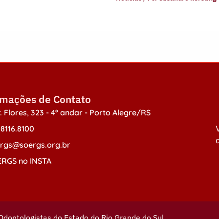
rmações de Contato
. Flores, 323 - 4º andar - Porto Alegre/RS
98116.8100
V
d
rgs@soergs.org.br
RGS no INSTA
Odontologistas do Estado do Rio Grande do Sul