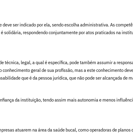
 deve ser indicado por ela, sendo escolha administrativa. As competên
e é solidária, respondendo conjuntamente por atos praticados na insti
e técnica, legal, a qual é específica, pode também assumir a responsa
r o conhecimento geral de sua profissão, mas a este conhecimento deve
sabilidade que é da pessoa jurídica, que não pode ser alcançada de ma
confiança da instituição, tendo assim mais autonomia e menos influênc
presas atuarem na área da saúde bucal, como operadoras de planos d