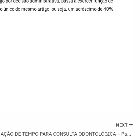
o por decisão administrativa, passa a exercer função de
afo único do mesmo artigo, ou seja, um acréscimo de 40%
NEXT
DETERMINAÇÃO DE TEMPO PARA CONSULTA ODONTOLÓGICA – Parecer Técnico