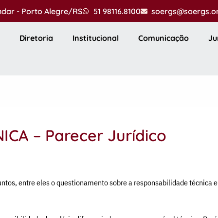
andar - Porto Alegre/RS
51 98116.8100
soergs@soergs.o
Diretoria
Institucional
Comunicação
Ju
CA – Parecer Jurídico
tos, entre eles o questionamento sobre a responsabilidade técnica e