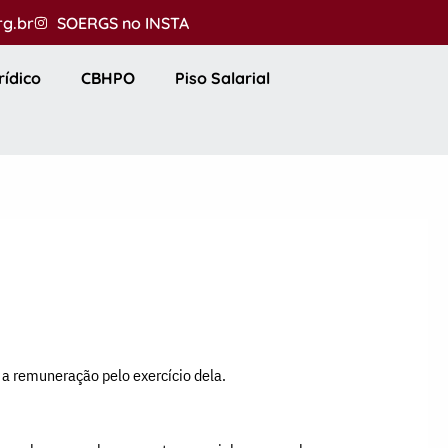
rg.br
SOERGS no INSTA
rídico
CBHPO
Piso Salarial
 a remuneração pelo exercício dela.