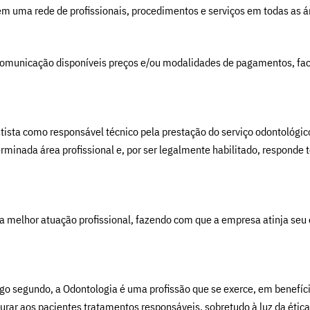
m uma rede de profissionais, procedimentos e serviços em todas as á
omunicação disponíveis preços e/ou modalidades de pagamentos, facil
ntista como responsável técnico pela prestação do serviço odontológi
inada área profissional e, por ser legalmente habilitado, responde 
 a melhor atuação profissional, fazendo com que a empresa atinja seu o
go segundo, a Odontologia é uma profissão que se exerce, em benefíc
rar aos pacientes tratamentos responsáveis, sobretudo à luz da ética