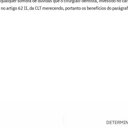
ualquer sombra de dúvidas que o cirurgião-dentista, investido no carg
no artigo 62 II, da CLT merecendo, portanto os benefícios do parágr