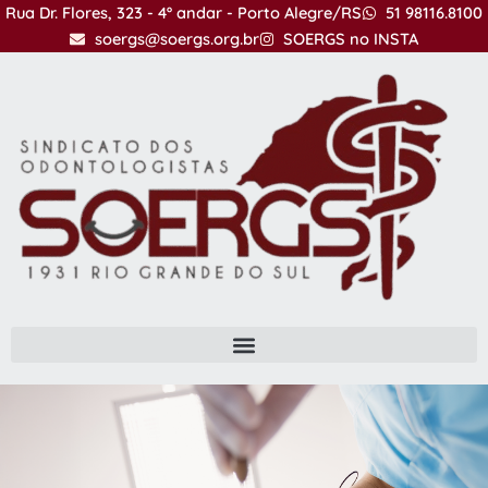
Ir
Rua Dr. Flores, 323 - 4º andar - Porto Alegre/RS
51 98116.8100
para
soergs@soergs.org.br
SOERGS no INSTA
o
conteúdo