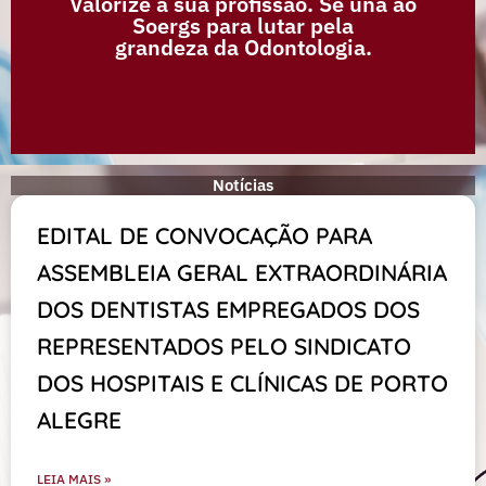
Valorize a sua profissão. Se una ao
Soergs para lutar pela
grandeza da Odontologia.
Clique e preencha o formulário
Notícias
EDITAL DE CONVOCAÇÃO PARA
ASSEMBLEIA GERAL EXTRAORDINÁRIA
DOS DENTISTAS EMPREGADOS DOS
REPRESENTADOS PELO SINDICATO
DOS HOSPITAIS E CLÍNICAS DE PORTO
ALEGRE
LEIA MAIS »