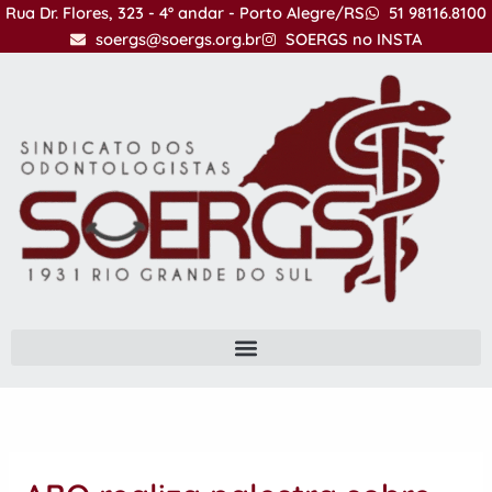
Ir
Rua Dr. Flores, 323 - 4º andar - Porto Alegre/RS
51 98116.8100
para
soergs@soergs.org.br
SOERGS no INSTA
o
conteúdo