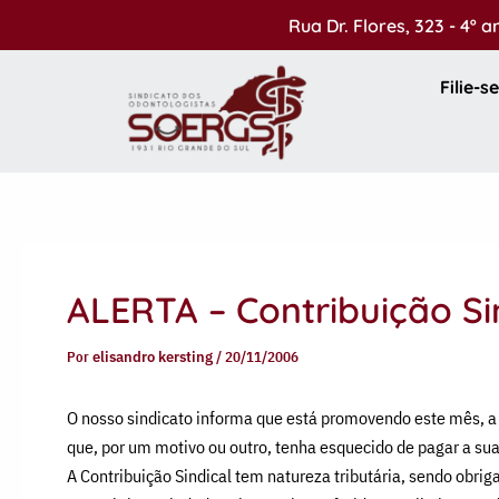
Ir
Rua Dr. Flores, 323 - 4º 
para
o
Filie-se
conteúdo
ALERTA – Contribuição Si
Por
elisandro kersting
/
20/11/2006
O nosso sindicato informa que está promovendo este mês, a
que, por um motivo ou outro, tenha esquecido de pagar a sua
A Contribuição Sindical tem natureza tributária, sendo obri