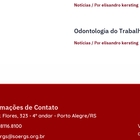
Notícias
/ Por
elisandro kersting
Odontologia do Trabal
Notícias
/ Por
elisandro kersting
rmações de Contato
. Flores, 323 - 4º andar - Porto Alegre/RS
98116.8100
V
d
rgs@soergs.org.br