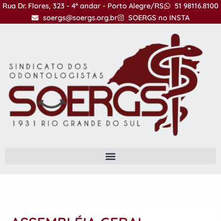
Ir
Rua Dr. Flores, 323 - 4º andar - Porto Alegre/RS
51 98116.8100
para
soergs@soergs.org.br
SOERGS no INSTA
o
conteúdo