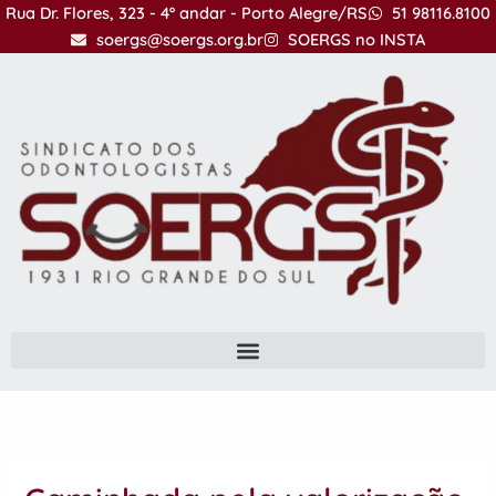
Ir
Rua Dr. Flores, 323 - 4º andar - Porto Alegre/RS
51 98116.8100
para
soergs@soergs.org.br
SOERGS no INSTA
o
conteúdo