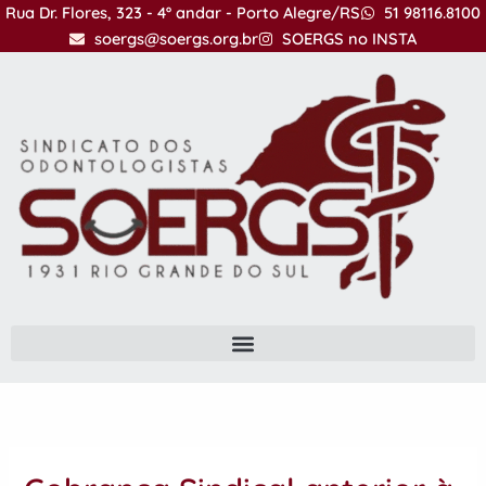
Ir
Rua Dr. Flores, 323 - 4º andar - Porto Alegre/RS
51 98116.8100
para
soergs@soergs.org.br
SOERGS no INSTA
o
conteúdo