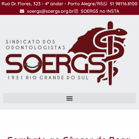
Ir
Rua Dr. Flores, 323 - 4º andar - Porto Alegre/RS
51 98116.8100
para
soergs@soergs.org.br
SOERGS no INSTA
o
conteúdo