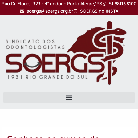
Ir
Rua Dr. Flores, 323 - 4º andar - Porto Alegre/RS
51 98116.8100
para
soergs@soergs.org.br
SOERGS no INSTA
o
conteúdo