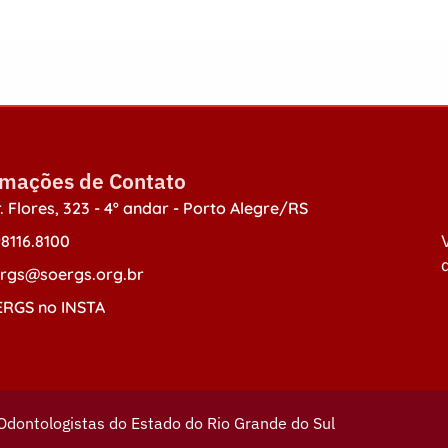
rmações de Contato
. Flores, 323 - 4º andar - Porto Alegre/RS
98116.8100
V
d
rgs@soergs.org.br
RGS no INSTA
Odontologistas do Estado do Rio Grande do Sul