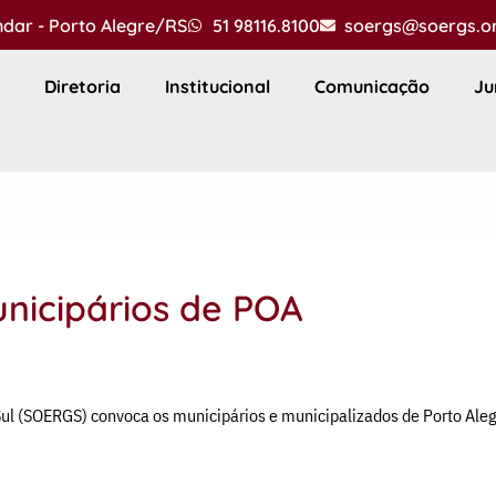
andar - Porto Alegre/RS
51 98116.8100
soergs@soergs.o
Diretoria
Institucional
Comunicação
Ju
nicipários de POA
Sul (SOERGS) convoca os municipários e municipalizados de Porto Alegr