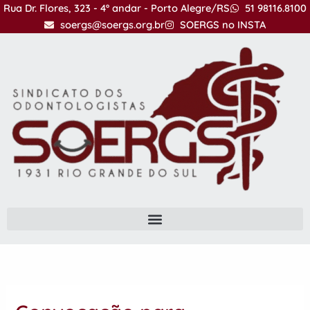
Ir
Rua Dr. Flores, 323 - 4º andar - Porto Alegre/RS
51 98116.8100
para
soergs@soergs.org.br
SOERGS no INSTA
o
conteúdo