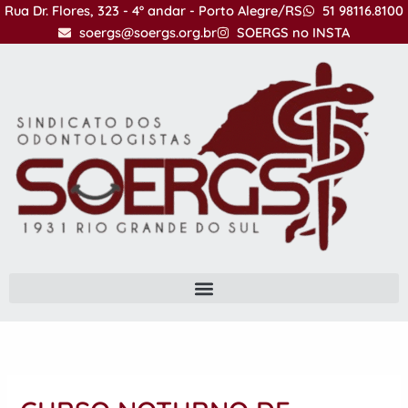
Ir
Rua Dr. Flores, 323 - 4º andar - Porto Alegre/RS
51 98116.8100
para
soergs@soergs.org.br
SOERGS no INSTA
o
conteúdo