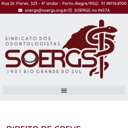
Ir
Rua Dr. Flores, 323 - 4º andar - Porto Alegre/RS
51 98116.8100
para
soergs@soergs.org.br
SOERGS no INSTA
o
conteúdo