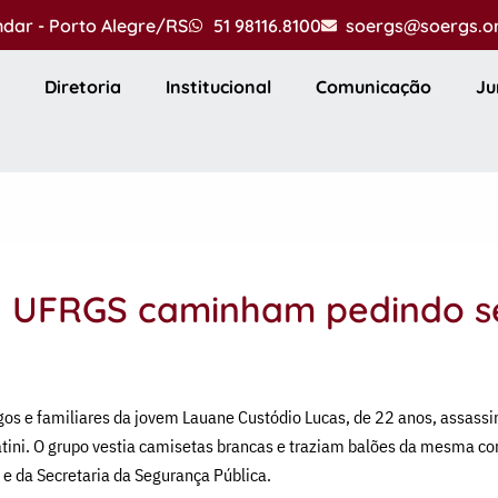
andar - Porto Alegre/RS
51 98116.8100
soergs@soergs.o
Diretoria
Institucional
Comunicação
Ju
a UFRGS caminham pedindo 
os e familiares da jovem Lauane Custódio Lucas, de 22 anos, assass
atini. O grupo vestia camisetas brancas e traziam balões da mesma co
 e da Secretaria da Segurança Pública.