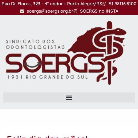
Ir
Rua Dr. Flores, 323 - 4º andar - Porto Alegre/RS
51 98116.8100
para
soergs@soergs.org.br
SOERGS no INSTA
o
conteúdo