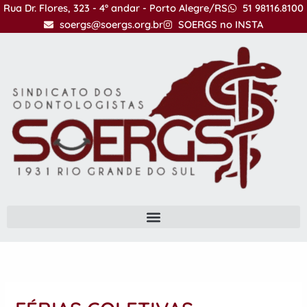
Ir
Rua Dr. Flores, 323 - 4º andar - Porto Alegre/RS
51 98116.8100
para
soergs@soergs.org.br
SOERGS no INSTA
o
conteúdo