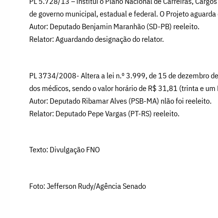
PL 5.728/13 – institui o Plano Nacional de Carreiras, Cargo
de governo municipal, estadual e federal. O Projeto aguard
Autor: Deputado Benjamin Maranhão (SD-PB) reeleito.
Relator: Aguardando designação do relator.
PL 3734/2008- Altera a lei n.º 3.999, de 15 de dezembro de
dos médicos, sendo o valor horário de R$ 31,81 (trinta e um
Autor: Deputado Ribamar Alves (PSB-MA) nlão foi reeleito.
Relator: Deputado Pepe Vargas (PT-RS) reeleito.
Texto: Divulgação FNO
Foto: Jefferson Rudy/Agência Senado