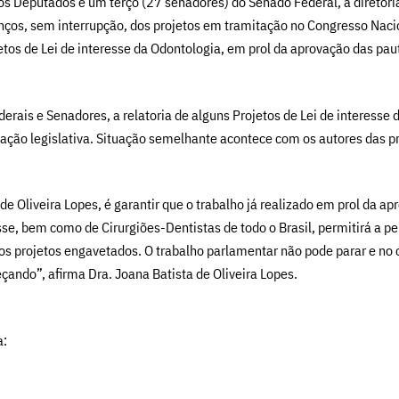
Deputados e um terço (27 senadores) do Senado Federal, a diretoria
nços, sem interrupção, dos projetos em tramitação no Congresso Nacion
etos de Lei de interesse da Odontologia, em prol da aprovação das pau
is e Senadores, a relatoria de alguns Projetos de Lei de interesse 
lação legislativa. Situação semelhante acontece com os autores das p
de Oliveira Lopes, é garantir que o trabalho já realizado em prol da a
se, bem como de Cirurgiões-Dentistas de todo o Brasil, permitirá a 
sos projetos engavetados. O trabalho parlamentar não pode parar e n
ando”, afirma Dra. Joana Batista de Oliveira Lopes.
a: