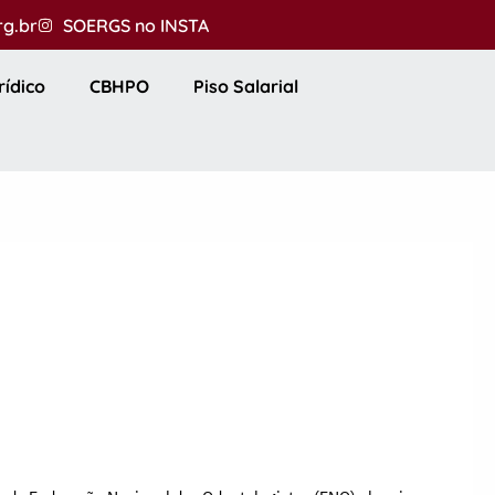
rg.br
SOERGS no INSTA
rídico
CBHPO
Piso Salarial