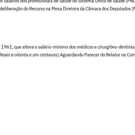
s e Salários dos profissionais de Saúde do Sistema Único de Saúde (P
a deliberação do Recurso na Mesa Diretora da Câmara dos Deputados (
 1961, que altera o salário-mínimo dos médicos e cirurgiões-dentist
 Reais e oitenta e um centavos).Aguardando Parecer do Relator na Com