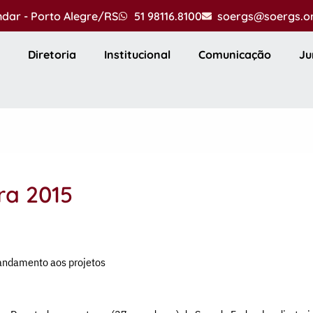
andar - Porto Alegre/RS
51 98116.8100
soergs@soergs.o
Diretoria
Institucional
Comunicação
Ju
ra 2015
andamento aos projetos