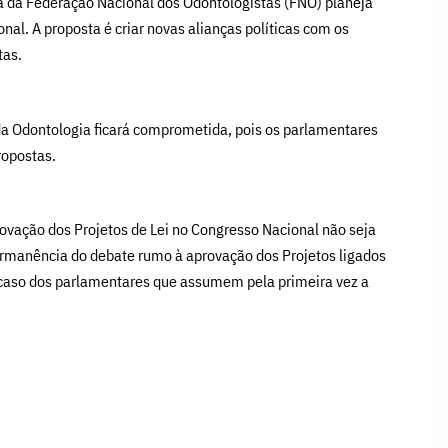
 da Federação Nacional dos Odontologistas (FNO) planeja
al. A proposta é criar novas alianças políticas com os
tas.
da Odontologia ficará comprometida, pois os parlamentares
ropostas.
provação dos Projetos de Lei no Congresso Nacional não seja
permanência do debate rumo à aprovação dos Projetos ligados
o caso dos parlamentares que assumem pela primeira vez a