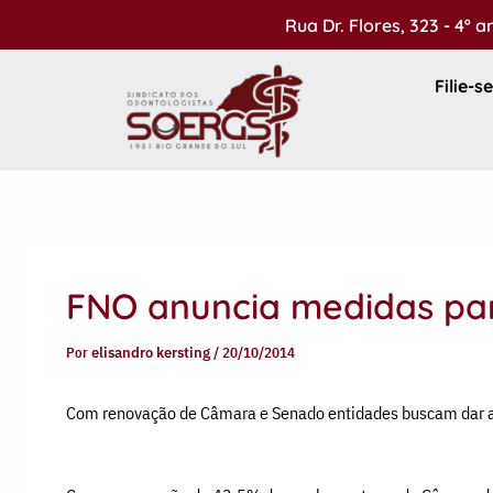
Ir
Rua Dr. Flores, 323 - 4º 
para
o
Filie-se
conteúdo
FNO anuncia medidas pa
Por
elisandro kersting
/
20/10/2014
Com renovação de Câmara e Senado entidades buscam dar 