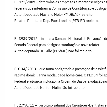
PL 422/2007 – determina as empresas a manter serviços esp
federais que integram a Comissão de Constituição e Justiç
Autor: Deputado Flaviano Melo (PMDB/AC) reeleito.
Relator: Deputado Dep. Paes Landim (PTB-PI) reeleito.
PL 3939/2012 – institui a Semana Nacional de Prevenção do
Senado Federal para designar tramitação e novo relator.
Autor: deputado Dr. Grilo (PLS/MG) não foi reeleito.
PLC 34/ 2013 – que torna obrigatória a prestação de assistê
regime domiciliar na modalidade home care. O PLC 34 foi ap
Federal e aguarda inclusão na Ordem do Dia para votação no
Autor: Deputado Neilton Mulin não foi reeleito.
PL 2.750/11 – fixa o piso salarial dos Cirurgiões-Dentistas