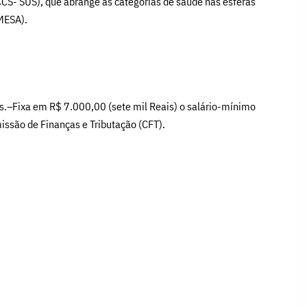
NCCS- SUS), que abrange as categorias de saúde nas esferas
MESA).
as.–Fixa em R$ 7.000,00 (sete mil Reais) o salário-mínimo
issão de Finanças e Tributação (CFT).