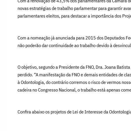
Com a renovação de 43,5% dos parlamentares da Câmara dos 
novas estratégias de trabalho parlamentar para garantir ava
parlamentares eleitos, para destacar a importância dos Proj
Com a nomeação já anunciada para 2015 dos Deputados Federa
não poderão dar continuidade ao trabalho devido à desvincu
O objetivo, segundo a Presidente da FNO, Dra. Joana Batista 
perdido. “A manifestação da FNO e demais entidades de clas
à Odontologia, do contrário corremos o risco de vermos nos
cadeira no Congresso Nacional, o trabalho está apenas começ
Confira abaixo os projetos de Lei de Interesse da Odontologi