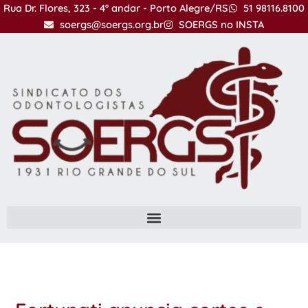
Ir
Rua Dr. Flores, 323 - 4º andar - Porto Alegre/RS
51 98116.8100
para
soergs@soergs.org.br
SOERGS no INSTA
o
conteúdo