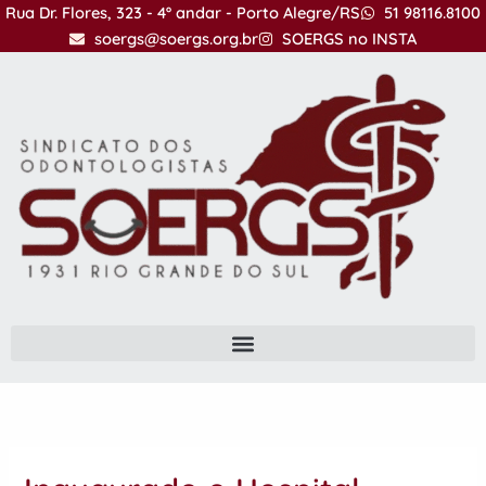
Ir
Rua Dr. Flores, 323 - 4º andar - Porto Alegre/RS
51 98116.8100
para
soergs@soergs.org.br
SOERGS no INSTA
o
conteúdo