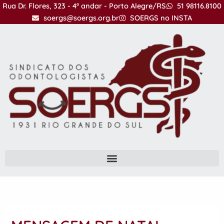
Ir
Rua Dr. Flores, 323 - 4º andar - Porto Alegre/RS
51 98116.8100
para
soergs@soergs.org.br
SOERGS no INSTA
o
conteúdo