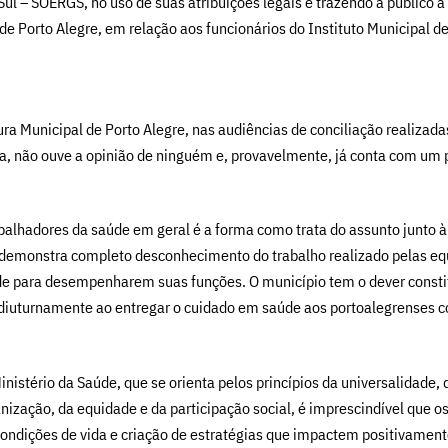
ul – SOERGS, no uso de suas atribuições legais e trazendo a público a 
de Porto Alegre, em relação aos funcionários do Instituto Municipal d
tura Municipal de Porto Alegre, nas audiências de conciliação reali
a, não ouve a opinião de ninguém e, provavelmente, já conta com um p
balhadores da saúde em geral é a forma como trata do assunto junto 
ou demonstra completo desconhecimento do trabalho realizado pelas eq
e para desempenharem suas funções. O município tem o dever constit
o diuturnamente ao entregar o cuidado em saúde aos portoalegrenses
nistério da Saúde, que se orienta pelos princípios da universalidade, 
nização, da equidade e da participação social, é imprescindível que o
ondições de vida e criação de estratégias que impactem positivament