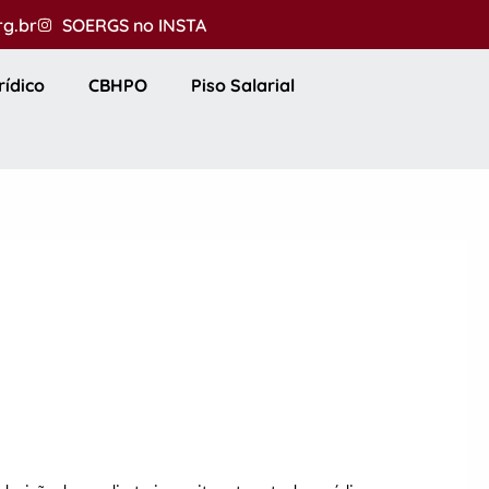
rg.br
SOERGS no INSTA
rídico
CBHPO
Piso Salarial