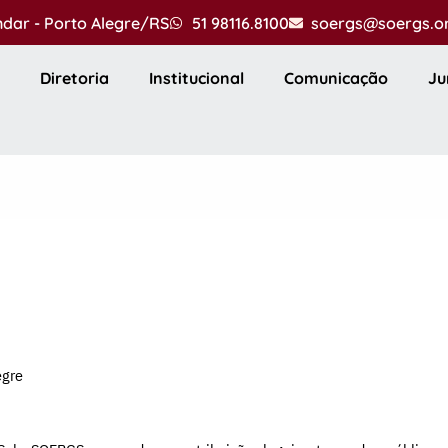
andar - Porto Alegre/RS
51 98116.8100
soergs@soergs.o
Diretoria
Institucional
Comunicação
Ju
egre