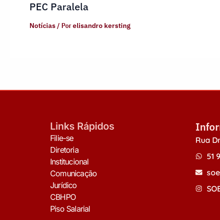
PEC Paralela
Notícias
/ Por
elisandro kersting
Info
Links Rápidos
Filie-se
Rua Dr
Diretoria
51 
Institucional
soe
Comunicação
Jurídico
SOE
CBHPO
Piso Salarial