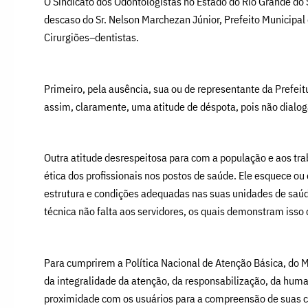
O Sindicato dos Odontologistas no Estado do Rio Grande do S
descaso do Sr. Nelson Marchezan Júnior, Prefeito Municipal 
Cirurgiões–dentistas.
Primeiro, pela ausência, sua ou de representante da Prefei
assim, claramente, uma atitude de déspota, pois não dialog
Outra atitude desrespeitosa para com a população e aos tra
ética dos profissionais nos postos de saúde. Ele esquece 
estrutura e condições adequadas nas suas unidades de saúd
técnica não falta aos servidores, os quais demonstram iss
Para cumprirem a Política Nacional de Atenção Básica, do Mi
da integralidade da atenção, da responsabilização, da huma
proximidade com os usuários para a compreensão de suas c