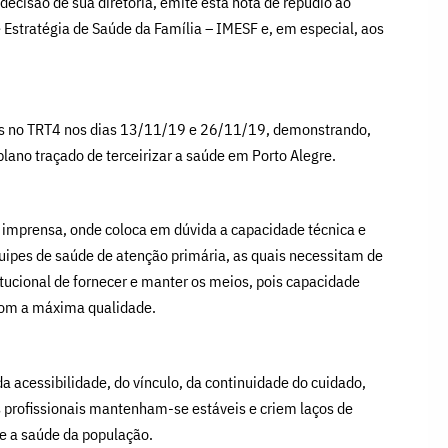
decisão de sua diretoria, emite esta nota de repúdio ao
e Estratégia de Saúde da Família – IMESF e, em especial, aos
zadas no TRT4 nos dias 13/11/19 e 26/11/19, demonstrando,
lano traçado de terceirizar a saúde em Porto Alegre.
à imprensa, onde coloca em dúvida a capacidade técnica e
uipes de saúde de atenção primária, as quais necessitam de
ucional de fornecer e manter os meios, pois capacidade
 com a máxima qualidade.
da acessibilidade, do vínculo, da continuidade do cuidado,
s profissionais mantenham-se estáveis e criem laços de
e a saúde da população.