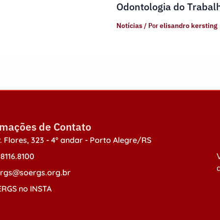
Odontologia do Trabal
Notícias
/ Por
elisandro kersting
rmações de Contato
. Flores, 323 - 4º andar - Porto Alegre/RS
98116.8100
V
d
rgs@soergs.org.br
RGS no INSTA