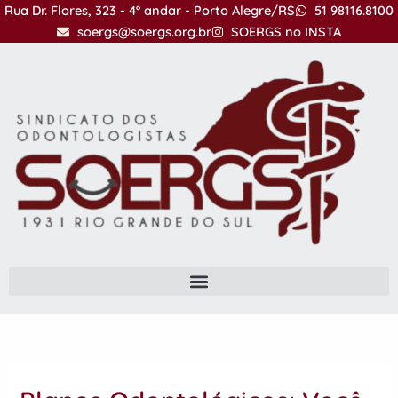
Ir
Rua Dr. Flores, 323 - 4º andar - Porto Alegre/RS
51 98116.8100
para
soergs@soergs.org.br
SOERGS no INSTA
o
conteúdo