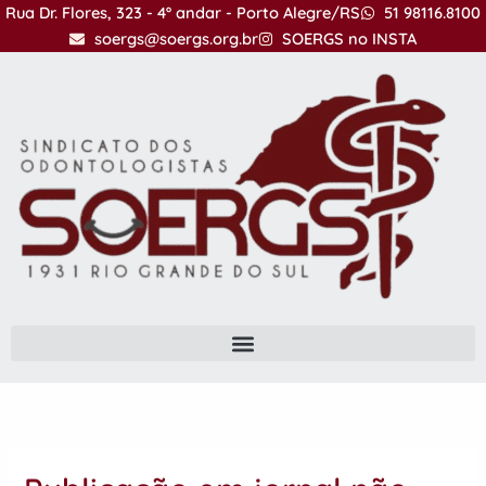
Ir
Rua Dr. Flores, 323 - 4º andar - Porto Alegre/RS
51 98116.8100
para
soergs@soergs.org.br
SOERGS no INSTA
o
conteúdo