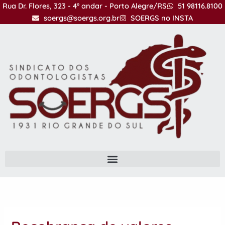
Ir
Rua Dr. Flores, 323 - 4º andar - Porto Alegre/RS
51 98116.8100
para
soergs@soergs.org.br
SOERGS no INSTA
o
conteúdo