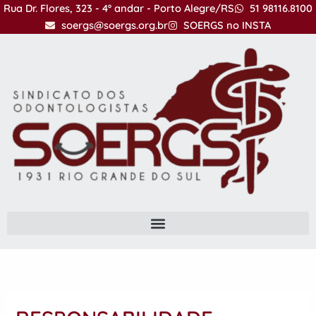
Ir
Rua Dr. Flores, 323 - 4º andar - Porto Alegre/RS
51 98116.8100
para
soergs@soergs.org.br
SOERGS no INSTA
o
conteúdo