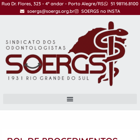
Ir
Rua Dr. Flores, 323 - 4º andar - Porto Alegre/RS
51 98116.8100
para
soergs@soergs.org.br
SOERGS no INSTA
o
conteúdo