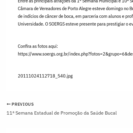
Entre as principais atrações da 1ª Semana Municipal e 10ª
Câmara de Vereadores de Porto Alegre esteve domingo no Bri
de indícios de câncer de boca, em parceria com alunos e p
Universidade. O SOERGS esteve presente para prestigiar o e
Confira as fotos aqui:
https://www.soergs.org.br/index.php?fotos=2&grupo=6&
20111024112718_540.jpg
PREVIOUS
11ª Semana Estadual de Promoção da Saúde Bucal