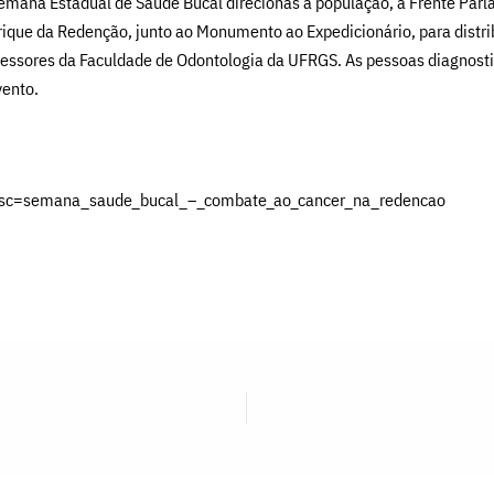
 Semana Estadual de Saúde Bucal direcionas à população, a Frente Pa
que da Redenção, junto ao Monumento ao Expedicionário, para distrib
rofessores da Faculdade de Odontologia da UFRGS. As pessoas diagnos
vento.
desc=semana_saude_bucal_–_combate_ao_cancer_na_redencao