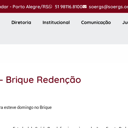
andar - Porto Alegre/RS
51 98116.8100
soergs@soergs.o
Diretoria
Institucional
Comunicação
Ju
– Brique Redenção
ra esteve domingo no Brique