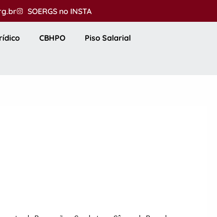
rg.br
SOERGS no INSTA
rídico
CBHPO
Piso Salarial