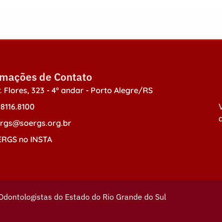
rmações de Contato
. Flores, 323 - 4º andar - Porto Alegre/RS
98116.8100
V
d
rgs@soergs.org.br
RGS no INSTA
Odontologistas do Estado do Rio Grande do Sul