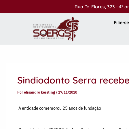
Ir
Rua Dr. Flores, 323 - 4º 
para
o
Filie-se
conteúdo
Sindiodonto Serra rece
Por
elisandro kersting
/
27/11/2010
A entidade comemorou 25 anos de fundação