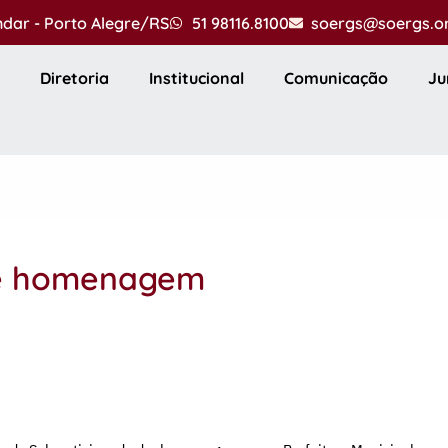
andar - Porto Alegre/RS
51 98116.8100
soergs@soergs.o
Diretoria
Institucional
Comunicação
Ju
be homenagem