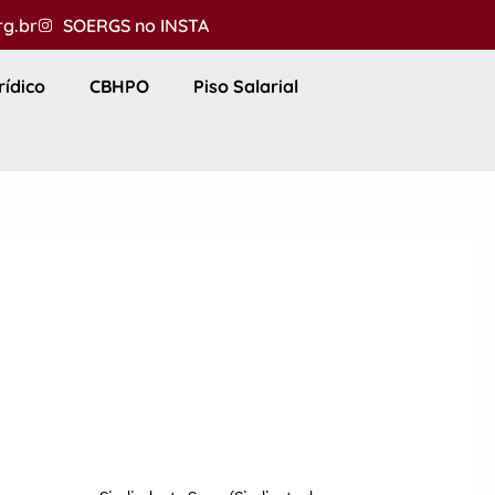
rg.br
SOERGS no INSTA
rídico
CBHPO
Piso Salarial