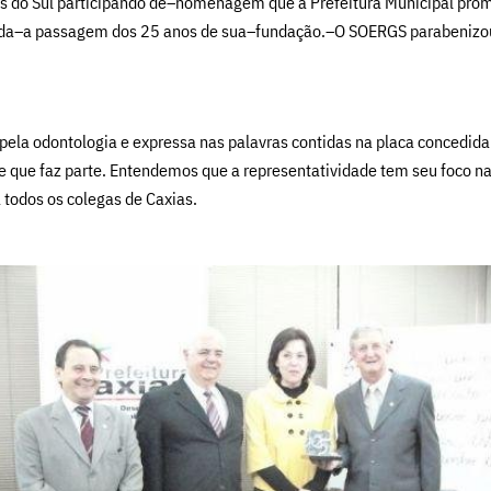
 do Sul participando de–homenagem que a Prefeitura Municipal prom
ada–a passagem dos 25 anos de sua–fundação.–O SOERGS parabenizou 
a odontologia e expressa nas palavras contidas na placa concedida pe
 que faz parte. Entendemos que a representatividade tem seu foco na 
 todos os colegas de Caxias.