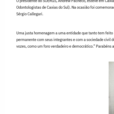
O presidente do SOERGS, Andrew Pacheco, esteve em Caxias
Odontologistas de Caxias do Sul). Na ocasião foi comemor
Sérgio Callegari.
Uma justa homenagem a uma entidade que tanto tem feito pel
permanente com seus integrantes e com a sociedade civil de
vozes, como um foro verdadeiro e democrático.” Parabéns a