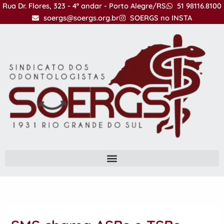
Ir
Rua Dr. Flores, 323 - 4º andar - Porto Alegre/RS
51 98116.8100
para
soergs@soergs.org.br
SOERGS no INSTA
o
conteúdo