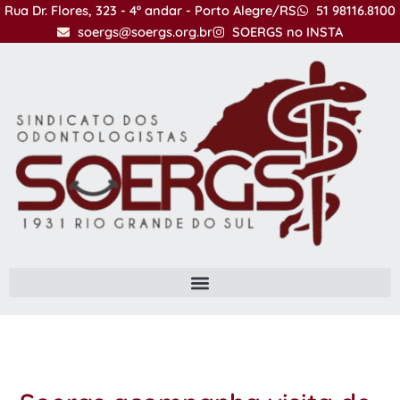
Ir
Rua Dr. Flores, 323 - 4º andar - Porto Alegre/RS
51 98116.8100
para
soergs@soergs.org.br
SOERGS no INSTA
o
conteúdo