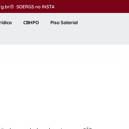
rg.br
SOERGS no INSTA
rídico
CBHPO
Piso Salarial