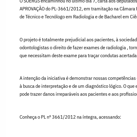
O SOERGS encaminhou no último dia 7, carta aos deputados 
APROVAÇÃO do PL-3661/2012, em tramitação na Câmara Feder
de Técnico e Tecnólogo em Radiologia e de Bacharel em Ciê
O projeto é totalmente prejudicial aos pacientes, à socieda
odontologistas o direito de fazer exames de radiologia , tor
que necessitam deste exame para traçar condutas acertada
A intenção da iniciativa é demonstrar nossas competências 
à busca de interpretação e de um diagnóstico lógico. O que
pode trazer danos irreparáveis aos pacientes e aos profissio
Conheça o PL nº 3661/2012 na íntegra, acessando: