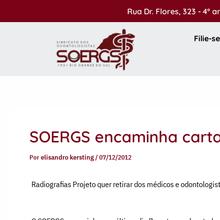
Ir
Rua Dr. Flores, 323 - 4º 
para
o
Filie-se
conteúdo
SOERGS encaminha carta
Por
elisandro kersting
/
07/12/2012
Radiografias Projeto quer retirar dos médicos e odontologista