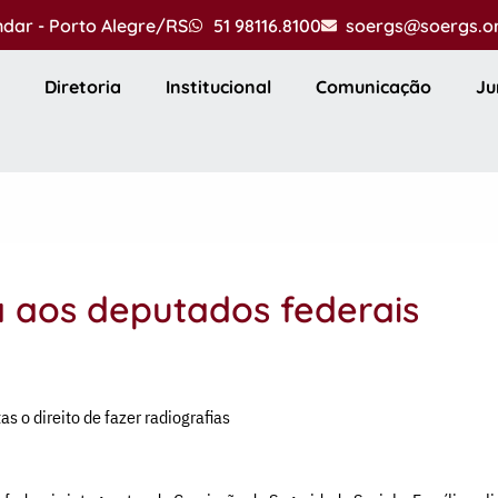
andar - Porto Alegre/RS
51 98116.8100
soergs@soergs.o
Diretoria
Institucional
Comunicação
Ju
 aos deputados federais
s o direito de fazer radiografias