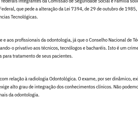
federais integrantes da Comissão de Seguridade Social e Família so
al, que pede a alteração da Lei 7394, de 29 de outubro de 1985, com
ncias Tecnológicas.
de e aos profissionais da odontologia, já que o Conselho Nacional de T
nando-o privativo aos técnicos, tecnólogos e bacharéis. Isto é um crim
s para tratamento de seus pacientes.
com relação à radiologia Odontológica. O exame, por ser dinâmico, e
 exige alto grau de integração dos conhecimentos clínicos. Não podemo
nais da odontologia.