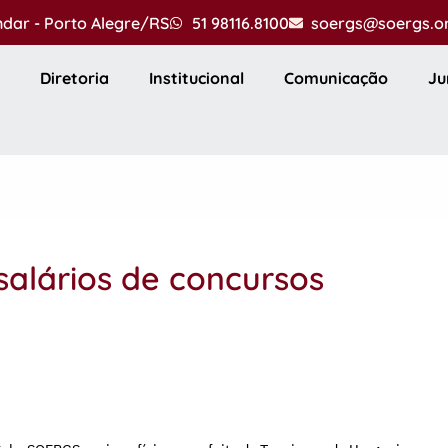
andar - Porto Alegre/RS
51 98116.8100
soergs@soergs.o
Diretoria
Institucional
Comunicação
Ju
salários de concursos