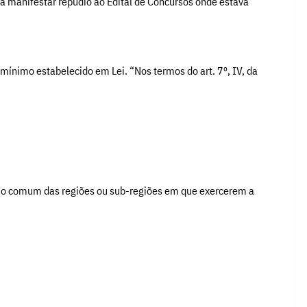
ra manifestar repúdio ao Edital de Concursos onde estava
 mínimo estabelecido em Lei. “Nos termos do art. 7º, IV, da
ínimo comum das regiões ou sub-regiões em que exercerem a