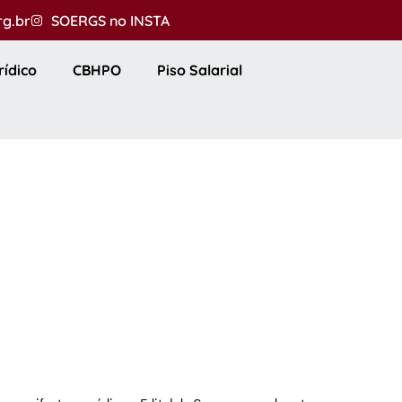
rg.br
SOERGS no INSTA
rídico
CBHPO
Piso Salarial