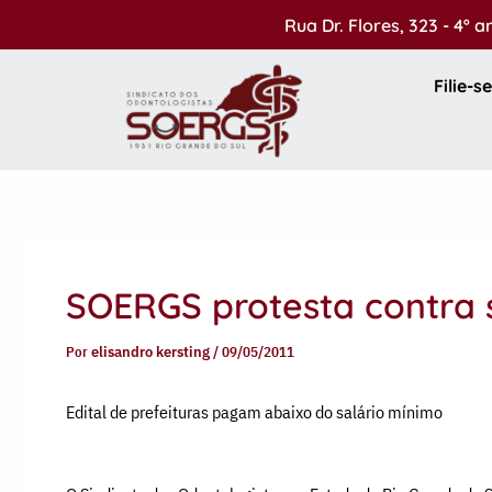
Ir
Rua Dr. Flores, 323 - 4º 
para
o
Filie-se
conteúdo
SOERGS protesta contra 
Por
elisandro kersting
/
09/05/2011
Edital de prefeituras pagam abaixo do salário mínimo