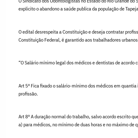
O Sindicato dos Odontologistas no Estado do Rio Grande do S
explicito o abandono a saúde publica da população de Tapeja
O edital desrespeita a Constituição e deseja contratar profi
Constituição Federal, é garantido aos trabalhadores urbanos 
“O Salário mínimo legal dos médicos e dentistas de acordo 
Art 5º Fica fixado o salário-mínimo dos médicos em quantia
profissão.
Art 8º A duração normal do trabalho, salvo acordo escrito qu
a) para médicos, no mínimo de duas horas e no máximo de qu