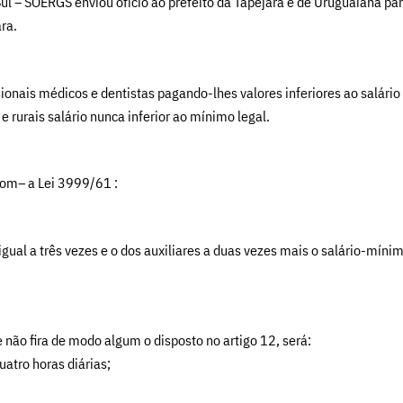
ul – SOERGS enviou ofício ao prefeito da Tapejara e de Uruguaiana pa
ra.
ssionais médicos e dentistas pagando-lhes valores inferiores ao salário
e rurais salário nunca inferior ao mínimo legal.
com– a Lei 3999/61 :
 igual a três vezes e o dos auxiliares a duas vezes mais o salário-m
e não fira de modo algum o disposto no artigo 12, será:
atro horas diárias;