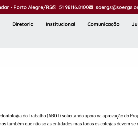
andar - Porto Alegre/RS
51 98116.8100
soergs@soergs.o
Diretoria
Institucional
Comunicação
Ju
Odontologia do Trabalho (ABOT) solicitando apoio na aprovação do Pro
ramos também que não só as entidades mas todos os colegas devem se 