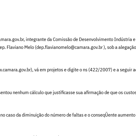
mara.gov.br, integrante da Comissão de Desenvolvimento Indústria e 
Dep. Flaviano Melo (dep.flavianomelo@camara.gov.br ), sob a alegaçã
.camara.gov.br), vá em projetos e digite o ns (422/2007) e a seguir a
sentou nenhum cálculo que justificasse sua afirmação de que os custo
no caso da diminuição do número de faltas e o conseqÜente aumento d