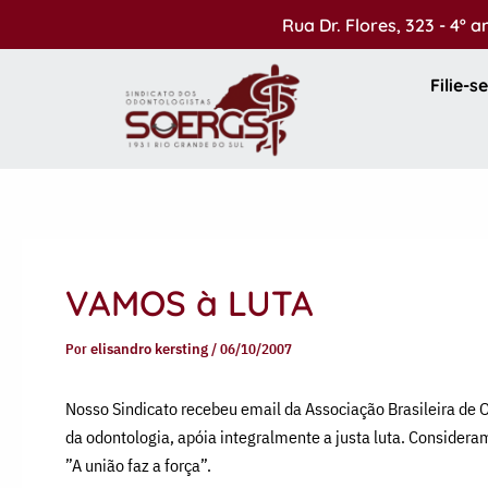
Ir
Rua Dr. Flores, 323 - 4º 
para
o
Filie-se
conteúdo
VAMOS à LUTA
Por
elisandro kersting
/
06/10/2007
Nosso Sindicato recebeu email da Associação Brasileira de 
da odontologia, apóia integralmente a justa luta. Conside
”A união faz a força”.