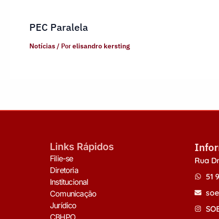
PEC Paralela
Notícias
/ Por
elisandro kersting
Info
Links Rápidos
Filie-se
Rua Dr
Diretoria
51 
Institucional
soe
Comunicação
Jurídico
SOE
CBHPO