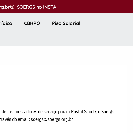
rg.br
SOERGS no INSTA
rídico
CBHPO
Piso Salarial
tistas prestadores de serviço para a Postal Saúde, o Soergs
através do email: soergs@soergs.org.br