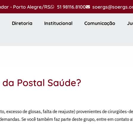
andar - Porto Alegre/RS
51 98116.8100
soergs@soergs.o
Diretoria
Institucional
Comunicação
Ju
a da Postal Saúde?
 excesso de glosas, falta de reajuste) provenientes de cirurgiões-den
as demandas. Se você também faz parte deste grupo, entre em contato 