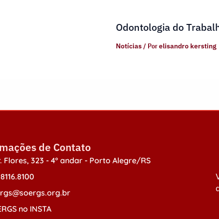
Odontologia do Trabal
Notícias
/ Por
elisandro kersting
rmações de Contato
. Flores, 323 - 4º andar - Porto Alegre/RS
98116.8100
V
d
rgs@soergs.org.br
RGS no INSTA