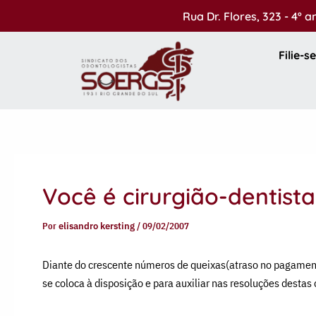
Ir
Rua Dr. Flores, 323 - 4º 
para
o
Filie-se
conteúdo
Você é cirurgião-dentist
Por
elisandro kersting
/
09/02/2007
Diante do crescente números de queixas(atraso no pagamento,
se coloca à disposição e para auxiliar nas resoluções dest