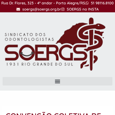
Ir
Rua Dr. Flores, 323 - 4º andar - Porto Alegre/RS
51 98116.8100
para
soergs@soergs.org.br
SOERGS no INSTA
o
conteúdo